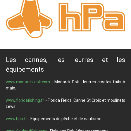
Les cannes, les leurres et les
équipements
www.monarch-dok.com
- Monarck Dok : leurres croates faits à
main.
www.floridafishing.fr
- Florida Fields: Canne St Croix et moulinets
Lews.
www.hpa.fr
- Equipements de pêche et de nautisme.
www.fieldandfish.com
- Field and Fish: Waders respirant.